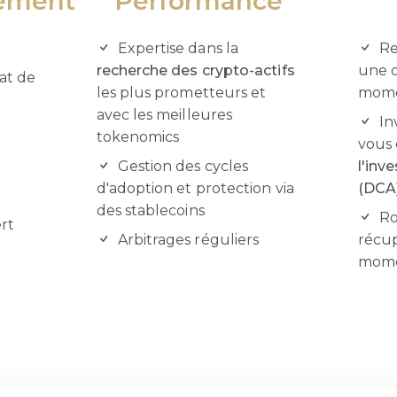
ement
Performance
Expertise dans la
Re
recherche des crypto-actifs
une o
at de
les plus prometteurs et
mom
avec les meilleures
In
tokenomics
vous 
Gestion des cycles
l'inv
d'adoption et protection via
(DCA
des stablecoins
Ro
rt
Arbitrages réguliers
récup
mom