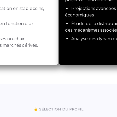
cation en stablecoins,
Projections avancées
économiques.
en fonction d'un
Étude de la distribut
des mécanismes associés
ses on-chain,
Analyse des dynamique
 marchés dérivés.
✌️ SÉLECTION DU PROFIL