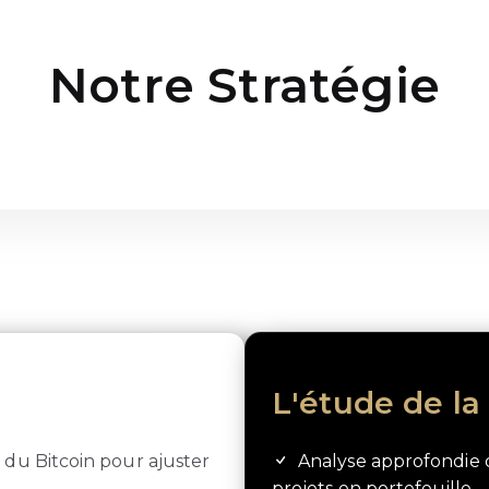
Notre Stratégie
n
L'étude de l
s du Bitcoin pour ajuster
Analyse approfondie 
projets en portefeuille.