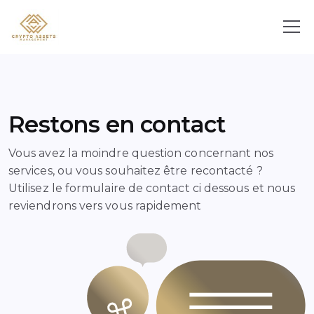
R
e
s
t
o
n
s
e
n
c
o
n
t
a
c
t
Vous avez la moindre question concernant nos
services, ou vous souhaitez être recontacté ?
Utilisez le formulaire de contact ci dessous et nous
reviendrons vers vous rapidement