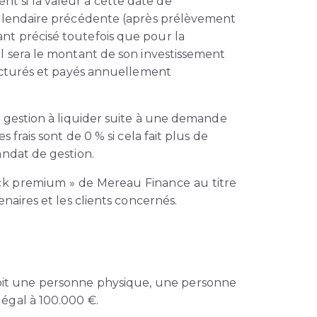
t si la valeur à cette date de
 calendaire précédente (après prélèvement
nt précisé toutefois que pour la
al sera le montant de son investissement
facturés et payés annuellement
s gestion à liquider suite à une demande
frais sont de 0 % si cela fait plus de
andat de gestion.
ack premium » de Mereau Finance au titre
aires et les clients concernés.
l soit une personne physique, une personne
égal à 100.000 €.