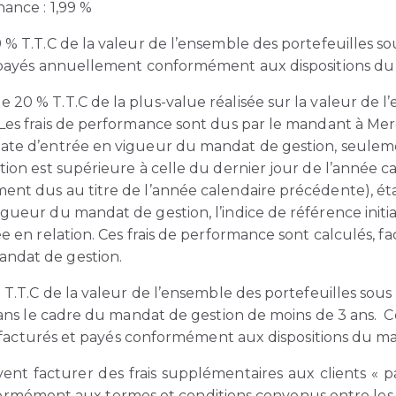
nance : 1,99 %
 % T.T.C de la valeur de l’ensemble des portefeuilles so
et payés annuellement conformément aux dispositions du
20 % T.T.C de la plus-value réalisée sur la valeur de l
Les frais de performance sont dus par le mandant à Mere
ate d’entrée en vigueur du mandat de gestion, seulemen
stion est supérieure à celle du dernier jour de l’année
ent dus au titre de l’année calendaire précédente), éta
gueur du mandat de gestion, l’indice de référence initi
ée en relation. Ces frais de performance sont calculés, 
andat de gestion.
% T.T.C de la valeur de l’ensemble des portefeuilles sou
dans le cadre du mandat de gestion de moins de 3 ans. Ces 
és, facturés et payés conformément aux dispositions du m
ent facturer des frais supplémentaires aux clients «
nformément aux termes et conditions convenus entre les p