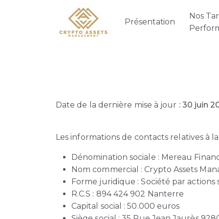
Nos Tari
Présentation
Perfor
Date de la dernière mise à jour
: 30 juin 2
Les informations de contacts relatives à la
Dénomination sociale : Mereau Finan
Nom commercial : Crypto Assets Ma
Forme juridique : Société par actions 
R.C.S : 894 424 902 Nanterre
Capital social : 50.000 euros
Siège social : 35 Rue Jean Jaurès 92