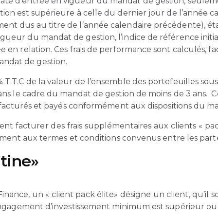
ate d’entrée en vigueur du mandat de gestion, seulemen
stion est supérieure à celle du dernier jour de l’année
ent dus au titre de l’année calendaire précédente), éta
gueur du mandat de gestion, l’indice de référence initi
ée en relation. Ces frais de performance sont calculés, 
andat de gestion.
% T.T.C de la valeur de l’ensemble des portefeuilles sou
dans le cadre du mandat de gestion de moins de 3 ans. Ces 
és, facturés et payés conformément aux dispositions du m
nt facturer des frais supplémentaires aux clients « p
ment aux termes et conditions convenus entre les parten
atine»
inance, un « client pack élite» désigne un client, qu’i
engagement d’investissement minimum est supérieur ou 