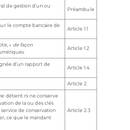
al de gestion d’un ou
Préambule
sur le compte bancaire de
Article 1.1
pte, «
de façon
Article 1.2
numériques.
agnée d’un rapport de
Article 1.4
Article 2
ne détient ni ne conserve
tion de la ou des clés
 service de conservation
Article 2.3
cier, ce que le mandant