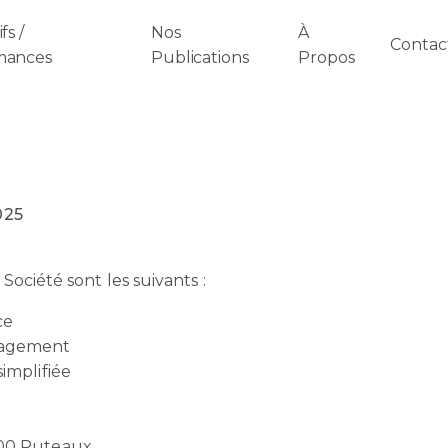
fs /
Nos
À
Contac
mances
Publications
Propos
025
 Société sont les suivants :
ce
nagement
simplifiée
800 Puteaux