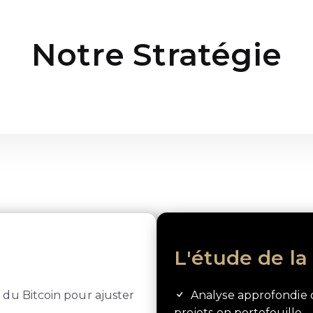
Notre Stratégie
n
L'étude de l
s du Bitcoin pour ajuster
Analyse approfondie 
projets en portefeuille.