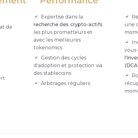
ement
Performance
Expertise dans la
Re
recherche des crypto-actifs
une o
at de
les plus prometteurs et
mom
avec les meilleures
In
tokenomics
vous 
Gestion des cycles
l'inv
d'adoption et protection via
(DCA
des stablecoins
Ro
rt
Arbitrages réguliers
récup
mom