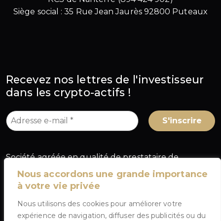
Siège social : 35 Rue Jean Jaurès 92800 Puteaux
Recevez nos lettres de l'investisseur
dans les crypto-actifs !
Société agréée en qualité de prestataire de
services sur crypto-actifs (PSCA) au titre du
Nous accordons une grande importance
règlement européen MiCA, sous le numéro
à votre vie privée
A2026-025
, délivré par l'Autorité des marchés
Nous utilisons des cookies pour améliorer votre
financiers (AMF) en France.
expérience de navigation, diffuser des publicités ou du